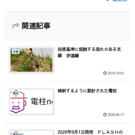
関連記事
技術基準に抵触する恐れのある支
支線
線 歩道編
2018.10.01
傾斜するように設計された電柱
電柱
2020.06.17
2020年9月1日発売 ＦＬＡＳＨの
電柱net