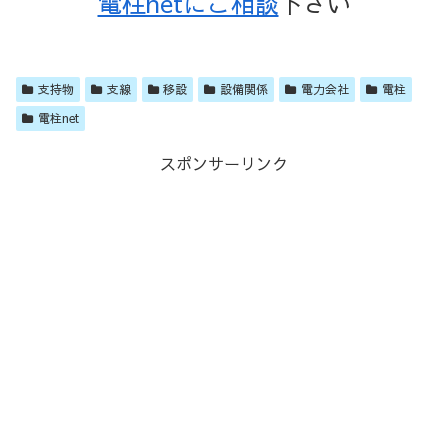
電柱netにご相談
下さい
支持物
支線
移設
設備関係
電力会社
電柱
電柱net
スポンサーリンク