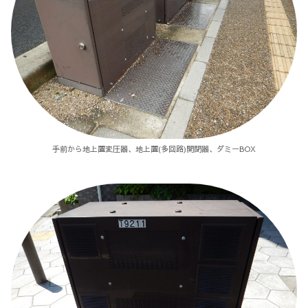
手前から地上置変圧器、地上置(多回路)開閉器、ダミーBOX