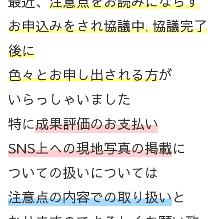
最近、
注意点をお読みにならず
お申込みをされ協議中
協議完了
、
後に
色々とお申し出される方
が
いらっしゃいました
特に
成果評価のお支払い
SNS上への現地写真の掲載
に
ついての扱いについては
注意点の内容での取り扱い
と